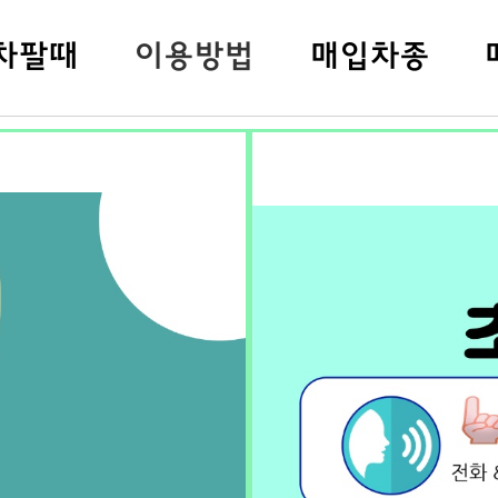
차팔
때
이용방법
매입차종