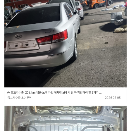
🚘 중고차수출, 20만km 넘은 노후 차량 폐차장 보내기 전 꼭 확인해야 할 3가지 💡 (중고차수출 초이무역)
중고차수출 초이무역
2026-08-05