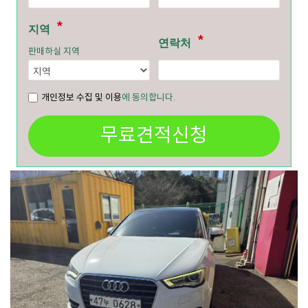
지역
연락처
판매하실 지역
개인정보 수집 및 이용
에 동의합니다.
무료견적신청