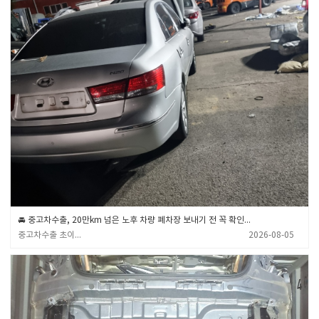
🚘 중고차수출, 20만km 넘은 노후 차량 폐차장 보내기 전 꼭 확인해야 할 3가지 💡 (중고차수출 초이무역)
중고차수출 초이무역
2026-08-05