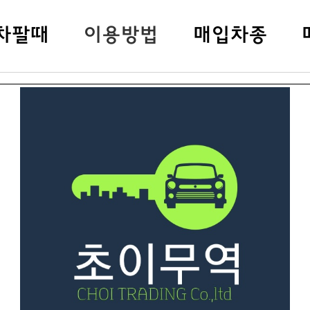
차팔
때
이용방법
매입차종